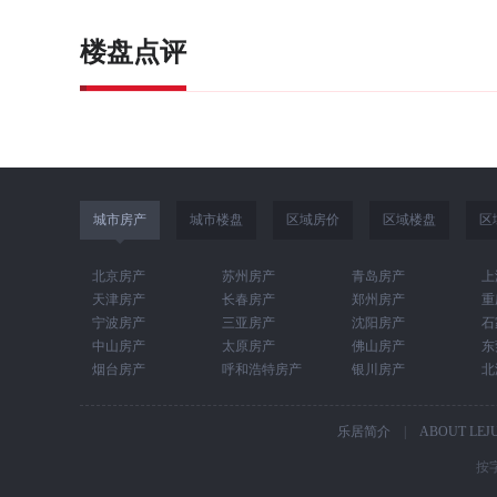
楼盘点评
城市房产
城市楼盘
区域房价
区域楼盘
区
北京房产
苏州房产
青岛房产
上
天津房产
长春房产
郑州房产
重
宁波房产
三亚房产
沈阳房产
石
中山房产
太原房产
佛山房产
东
烟台房产
呼和浩特房产
银川房产
北
乐居简介
|
ABOUT LEJ
按