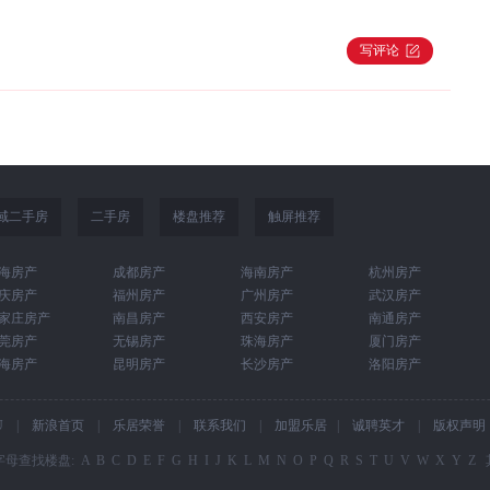
写评论
域二手房
二手房
楼盘推荐
触屏推荐
海房产
成都房产
海南房产
杭州房产
庆房产
福州房产
广州房产
武汉房产
家庄房产
南昌房产
西安房产
南通房产
莞房产
无锡房产
珠海房产
厦门房产
海房产
昆明房产
长沙房产
洛阳房产
U
|
新浪首页
|
乐居荣誉
|
联系我们
|
加盟乐居
|
诚聘英才
|
版权声明
字母查找楼盘:
A
B
C
D
E
F
G
H
I
J
K
L
M
N
O
P
Q
R
S
T
U
V
W
X
Y
Z