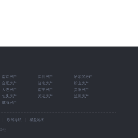
南京房产
深圳房产
哈尔滨房产
合肥房产
济南房产
鞍山房产
大连房产
南宁房产
贵阳房产
包头房产
芜湖房产
兰州房产
威海房产
|
乐居导航
|
楼盘地图
其他