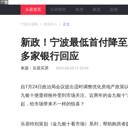
乐居首页
乐居财经
新房
家居
直播
宁波乐居网
资讯中心
正文
新政！宁波最低首付降至
多家银行回应
来源：乐居买房
2023-09-05 17:33:54
自7月24日政治局会议提出适时调整优化房地产政策
九银十便显得格外受到市场关注。近两年的金九银十“
起，给市场带来不一样的惊喜？
乐居特别策划《金九银十看市场》系列，帮助购房者