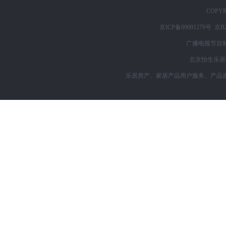
COPYR
京ICP备09091279号
京B2
广播电视节目制
北京怡生乐居信
乐居房产、家居产品用户服务、产品咨询购买