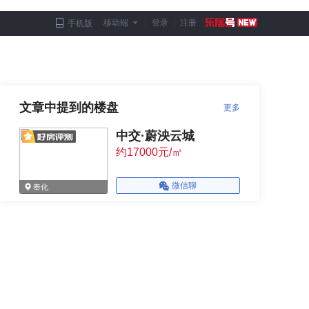
移动端
|
登录
|
注册
手机版
文章中提到的楼盘
更多
中交·蔚泱云城
约17000元/㎡
微信聊
奉化