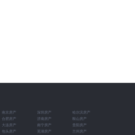
南京房产
深圳房产
哈尔滨房产
合肥房产
济南房产
鞍山房产
大连房产
南宁房产
贵阳房产
包头房产
芜湖房产
兰州房产